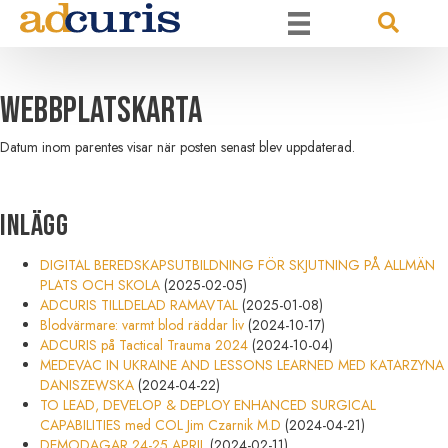
Webbplatskarta
Datum inom parentes visar när posten senast blev uppdaterad.
Inlägg
DIGITAL BEREDSKAPSUTBILDNING FÖR SKJUTNING PÅ ALLMÄN
PLATS OCH SKOLA
(2025-02-05)
ADCURIS TILLDELAD RAMAVTAL
(2025-01-08)
Blodvärmare: varmt blod räddar liv
(2024-10-17)
ADCURIS på Tactical Trauma 2024
(2024-10-04)
MEDEVAC IN UKRAINE AND LESSONS LEARNED MED KATARZYNA
DANISZEWSKA
(2024-04-22)
TO LEAD, DEVELOP & DEPLOY ENHANCED SURGICAL
CAPABILITIES med COL Jim Czarnik M.D
(2024-04-21)
DEMODAGAR 24-25 APRIL
(2024-02-11)