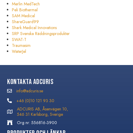
Merlin MedTech
Peli Biothermal
SAM Medical
ShareGuard99
Shark Medical Innovations
SRP Svenska Räddningsprodukter
SWAT-T
Traumasim
WaterJel
Kontakta Adcuris
info@adcuris.se
info@adcuris.se
+46 (0)10 121 93 30
+46 (0)10 121 93 30
ADCURIS AB, Åsenvägen 10,
546 31 Karlsborg, Sverige
Org nr: 556816-3900