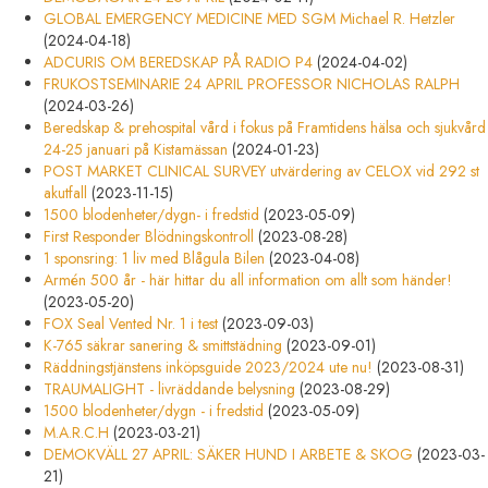
GLOBAL EMERGENCY MEDICINE MED SGM Michael R. Hetzler
(2024-04-18)
ADCURIS OM BEREDSKAP PÅ RADIO P4
(2024-04-02)
FRUKOSTSEMINARIE 24 APRIL PROFESSOR NICHOLAS RALPH
(2024-03-26)
Beredskap & prehospital vård i fokus på Framtidens hälsa och sjukvård
24-25 januari på Kistamässan
(2024-01-23)
POST MARKET CLINICAL SURVEY utvärdering av CELOX vid 292 st
akutfall
(2023-11-15)
1500 blodenheter/dygn- i fredstid
(2023-05-09)
First Responder Blödningskontroll
(2023-08-28)
1 sponsring: 1 liv med Blågula Bilen
(2023-04-08)
Armén 500 år - här hittar du all information om allt som händer!
(2023-05-20)
FOX Seal Vented Nr. 1 i test
(2023-09-03)
K-765 säkrar sanering & smittstädning
(2023-09-01)
Räddningstjänstens inköpsguide 2023/2024 ute nu!
(2023-08-31)
TRAUMALIGHT - livräddande belysning
(2023-08-29)
1500 blodenheter/dygn - i fredstid
(2023-05-09)
M.A.R.C.H
(2023-03-21)
DEMOKVÄLL 27 APRIL: SÄKER HUND I ARBETE & SKOG
(2023-03-
21)