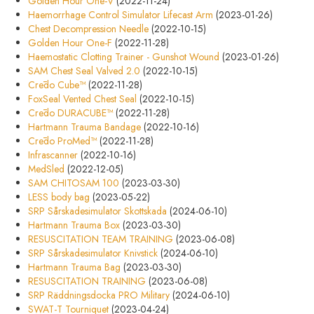
Golden Hour One-V
(2022-11-24)
Haemorrhage Control Simulator Lifecast Arm
(2023-01-26)
Chest Decompression Needle
(2022-10-15)
Golden Hour One-F
(2022-11-28)
Haemostatic Clotting Trainer - Gunshot Wound
(2023-01-26)
SAM Chest Seal Valved 2.0
(2022-10-15)
Crēdo Cube™
(2022-11-28)
FoxSeal Vented Chest Seal
(2022-10-15)
Crēdo DURACUBE™
(2022-11-28)
Hartmann Trauma Bandage
(2022-10-16)
Crēdo ProMed™
(2022-11-28)
Infrascanner
(2022-10-16)
MedSled
(2022-12-05)
SAM CHITOSAM 100
(2023-03-30)
LESS body bag
(2023-05-22)
SRP Sårskadesimulator Skottskada
(2024-06-10)
Hartmann Trauma Box
(2023-03-30)
RESUSCITATION TEAM TRAINING
(2023-06-08)
SRP Sårskadesimulator Knivstick
(2024-06-10)
Hartmann Trauma Bag
(2023-03-30)
RESUSCITATION TRAINING
(2023-06-08)
SRP Räddningsdocka PRO Military
(2024-06-10)
SWAT-T Tourniquet
(2023-04-24)