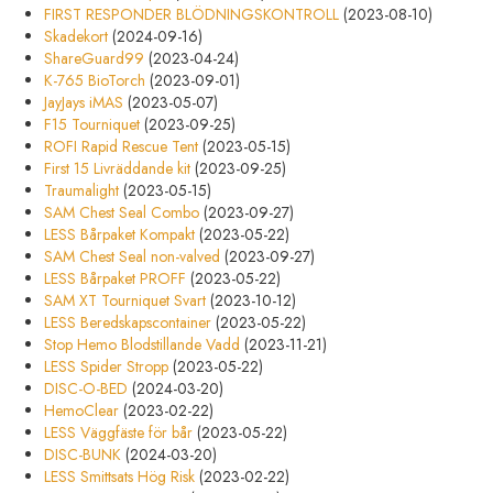
FIRST RESPONDER BLÖDNINGSKONTROLL
(2023-08-10)
Skadekort
(2024-09-16)
ShareGuard99
(2023-04-24)
K-765 BioTorch
(2023-09-01)
JayJays iMAS
(2023-05-07)
F15 Tourniquet
(2023-09-25)
ROFI Rapid Rescue Tent
(2023-05-15)
First 15 Livräddande kit
(2023-09-25)
Traumalight
(2023-05-15)
SAM Chest Seal Combo
(2023-09-27)
LESS Bårpaket Kompakt
(2023-05-22)
SAM Chest Seal non-valved
(2023-09-27)
LESS Bårpaket PROFF
(2023-05-22)
SAM XT Tourniquet Svart
(2023-10-12)
LESS Beredskapscontainer
(2023-05-22)
Stop Hemo Blodstillande Vadd
(2023-11-21)
LESS Spider Stropp
(2023-05-22)
DISC-O-BED
(2024-03-20)
HemoClear
(2023-02-22)
LESS Väggfäste för bår
(2023-05-22)
DISC-BUNK
(2024-03-20)
LESS Smittsats Hög Risk
(2023-02-22)