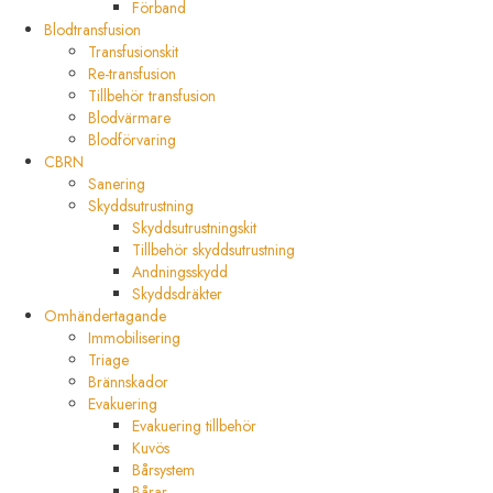
Förband
Blodtransfusion
Transfusionskit
Re-transfusion
Tillbehör transfusion
Blodvärmare
Blodförvaring
CBRN
Sanering
Skyddsutrustning
Skyddsutrustningskit
Tillbehör skyddsutrustning
Andningsskydd
Skyddsdräkter
Omhändertagande
Immobilisering
Triage
Brännskador
Evakuering
Evakuering tillbehör
Kuvös
Bårsystem
Bårar