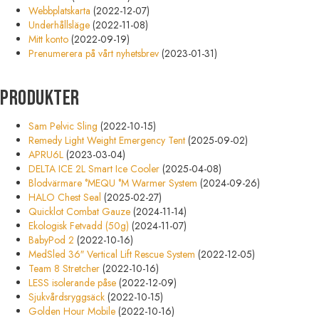
Webbplatskarta
(2022-12-07)
Underhållsläge
(2022-11-08)
Mitt konto
(2022-09-19)
Prenumerera på vårt nyhetsbrev
(2023-01-31)
Produkter
Sam Pelvic Sling
(2022-10-15)
Remedy Light Weight Emergency Tent
(2025-09-02)
APRU6L
(2023-03-04)
DELTA ICE 2L Smart Ice Cooler
(2025-04-08)
Blodvärmare °MEQU °M Warmer System
(2024-09-26)
HALO Chest Seal
(2025-02-27)
Quicklot Combat Gauze
(2024-11-14)
Ekologisk Fetvadd (50g)
(2024-11-07)
BabyPod 2
(2022-10-16)
MedSled 36″ Vertical Lift Rescue System
(2022-12-05)
Team 8 Stretcher
(2022-10-16)
LESS isolerande påse
(2022-12-09)
Sjukvårdsryggsäck
(2022-10-15)
Golden Hour Mobile
(2022-10-16)