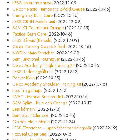
LESS isolerande huva
(2022-12-09)
Celox™ Rapid Hemostatic Z-fold Gauze
(2022-10-15)
Emergency Burn Care
(2022-10-16)
LESS CBRN Mobile unit
(2022-12-09)
SAM XT Tourniquet Orange
(2022-10-15)
Tactical Burn Care
(2022-10-16)
LESS Bårväst (Bärsele)
(2022-12-09)
Celox Training Gauze Z-fold
(2022-10-16)
NODIN Nato Stretcher
(2022-12-09)
Sam Junctional Tourniquet
(2022-10-15)
Celox Academy Thigh Training Kit
(2022-10-16)
LESS Räddningsfilt i ull
(2022-12-13)
Pocket BVM
(2022-10-15)
Celox Academy Shoulder Training Kit
(2022-10-16)
Less Triagemapp
(2022-12-13)
TVAC - Manual Suction Unit
(2022-10-15)
SAM Splint - Blue och Orange
(2022-10-17)
Less bårstativ
(2022-12-13)
Sam Splint Charcoal
(2022-10-15)
Golden Hour Medic
(2022-11-24)
LESS EXtretcher – uppblåsbar räddningsbår
(2022-12-19)
FoxSeal Chest Seal
(2022-10-15)