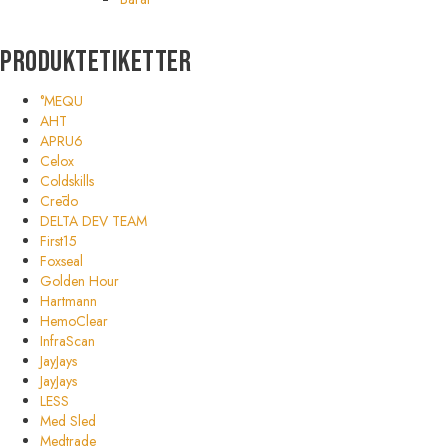
Produktetiketter
°MEQU
AHT
APRU6
Celox
Coldskills
Crēdo
DELTA DEV TEAM
First15
Foxseal
Golden Hour
Hartmann
HemoClear
InfraScan
JayJays
JayJays
LESS
Med Sled
Medtrade