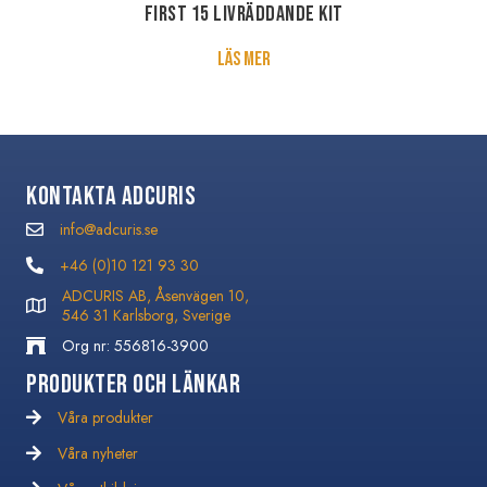
First 15 Livräddande kit
about First 15 Livräddande kit
Läs mer
Kontakta Adcuris
info@adcuris.se
info@adcuris.se
+46 (0)10 121 93 30
+46 (0)10 121 93 30
ADCURIS AB, Åsenvägen 10,
546 31 Karlsborg, Sverige
Org nr: 556816-3900
Produkter och Länkar
Våra produkter
Våra nyheter
Våra nyheter