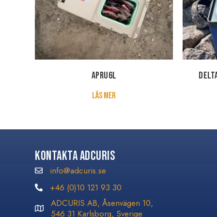
APRU6L
DELTA
about APRU6L
Läs mer
Kontakta Adcuris
info@adcuris.se
info@adcuris.se
+46 (0)10 121 93 30
+46 (0)10 121 93 30
ADCURIS AB, Åsenvägen 10,
546 31 Karlsborg, Sverige