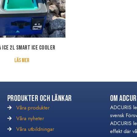
 ICE 2L Smart Ice Cooler
about DELTA ICE 2L Smart Ice Cooler
Läs mer
Produkter och Länkar
Om Adcur
ADCURIS lev
Våra produkter
svensk Förs
Våra nyheter
Våra nyheter
ADCURIS lev
Våra utbildningar
Våra utbildningar
effekt där v