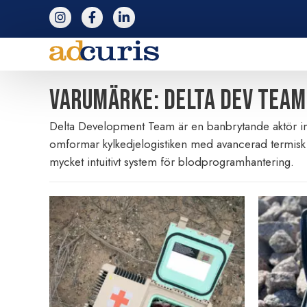
följ adcuris på instagram
följ adcuris på facebook
följ adcuris på linkedin
Varumärke: DELTA DEV TEAM
Delta Development Team är en banbrytande aktör in
omformar kylkedjelogistiken med avancerad termisk s
mycket intuitivt system för blodprogramhantering.