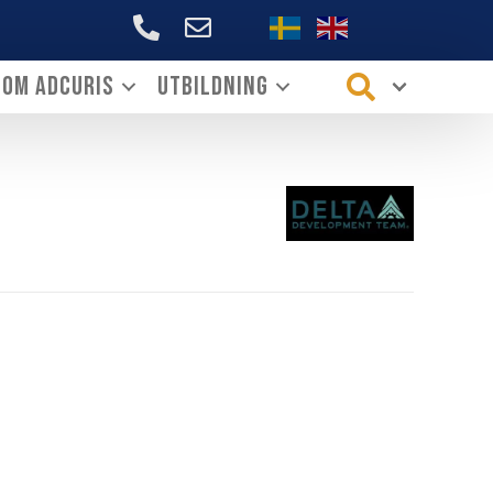
+46706144339
Om ADCURIS
Utbildning