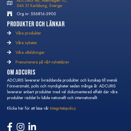
ADCURIS AB, Åsenvägen 10,
546 31 Karlsborg, Sverige
Org nr: 556816-3900
Produkter och Länkar
Våra produkter
Våra nyheter
Våra nyheter
Våra utbildningar
Våra utbildningar
Prenumerera på vårt nyhetsbrev
Prenumerera på vårt nyhetsbrev
Om Adcuris
ADCURIS levererar livräddande produkter och kunskap till svensk
Försvarsmakt, polis och myndigheter sedan många år. ADCURIS
levererar enbart produkter med väl dokumenterad effekt där våra
produkter räddat liv både nationellt och internationellt.
Klicka här för att läsa vår
Integritetspolicy.
Följ oss på Facebook
Följ oss på Instagram
Följ oss på Linkedin