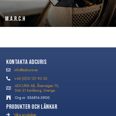
M.A.R.C.H
Kontakta Adcuris
info@adcuris.se
info@adcuris.se
+46 (0)10 121 93 30
+46 (0)10 121 93 30
ADCURIS AB, Åsenvägen 10,
546 31 Karlsborg, Sverige
Org nr: 556816-3900
Produkter och Länkar
Våra produkter