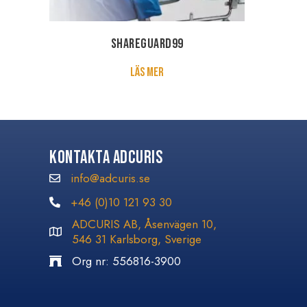
ShareGuard99
about ShareGuard99
Läs mer
Kontakta Adcuris
info@adcuris.se
info@adcuris.se
+46 (0)10 121 93 30
+46 (0)10 121 93 30
ADCURIS AB, Åsenvägen 10,
546 31 Karlsborg, Sverige
Org nr: 556816-3900