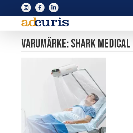
följ adcuris på instagram
följ adcuris på facebook
följ adcuris på linkedin
Varumärke: Shark Medical 