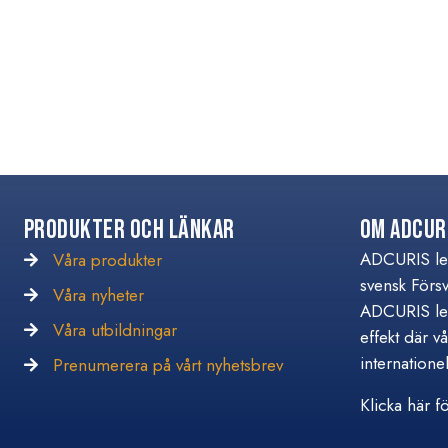
Produkter och Länkar
Om Adcur
ADCURIS lev
Våra produkter
svensk Förs
Våra nyheter
Våra nyheter
ADCURIS lev
Våra utbildningar
Våra utbildningar
effekt där v
internationel
Prenumerera på vårt nyhetsbrev
Prenumerera på vårt nyhetsbrev
Klicka här fö