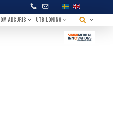
+46706144339
Om ADCURIS
Utbildning