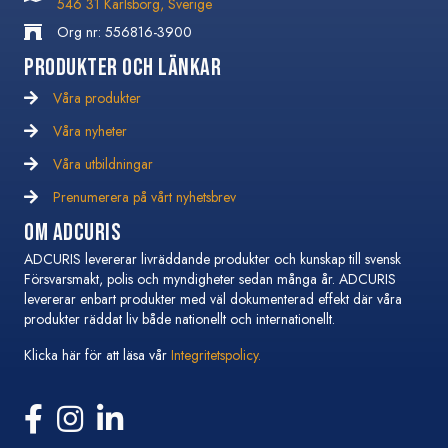
546 31 Karlsborg, Sverige
Org nr: 556816-3900
Produkter och Länkar
Våra produkter
Våra nyheter
Våra nyheter
Våra utbildningar
Våra utbildningar
Prenumerera på vårt nyhetsbrev
Prenumerera på vårt nyhetsbrev
Om Adcuris
ADCURIS levererar livräddande produkter och kunskap till svensk
Försvarsmakt, polis och myndigheter sedan många år. ADCURIS
levererar enbart produkter med väl dokumenterad effekt där våra
produkter räddat liv både nationellt och internationellt.
Klicka här för att läsa vår
Integritetspolicy.
Följ oss på Facebook
Följ oss på Instagram
Följ oss på Linkedin