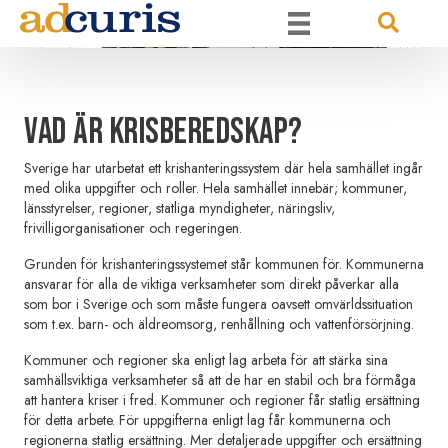
vad är Krisberedskap?
Sverige har utarbetat ett krishanteringssystem där hela samhället ingår
med olika uppgifter och roller. Hela samhället innebär; kommuner,
länsstyrelser, regioner, statliga myndigheter, näringsliv,
frivilligorganisationer och regeringen.
Grunden för krishanteringssystemet står kommunen för. Kommunerna
ansvarar för alla de viktiga verksamheter som direkt påverkar alla
som bor i Sverige och som måste fungera oavsett omvärldssituation
som t.ex. barn- och äldreomsorg, renhållning och vattenförsörjning.
Kommuner och regioner ska enligt lag arbeta för att stärka sina
samhällsviktiga verksamheter så att de har en stabil och bra förmåga
att hantera kriser i fred. Kommuner och regioner får statlig ersättning
för detta arbete. För uppgifterna enligt lag får kommunerna och
regionerna statlig ersättning. Mer detaljerade uppgifter och ersättning