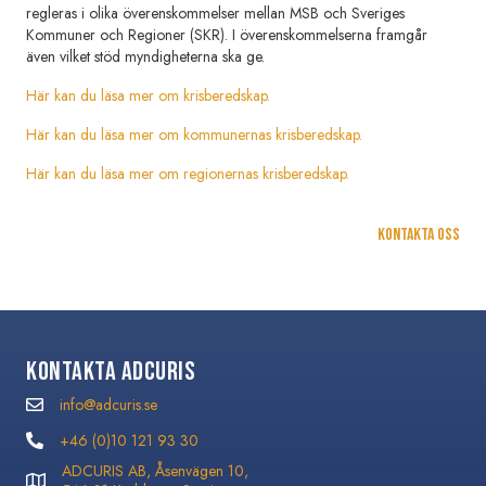
regleras i olika överenskommelser mellan MSB och Sveriges
Kommuner och Regioner (SKR). I överenskommelserna framgår
även vilket stöd myndigheterna ska ge.
Här kan du läsa mer om krisberedskap.
Här kan du läsa mer om kommunernas krisberedskap.
Här kan du läsa mer om regionernas krisberedskap.
Kontakta oss
Kontakta Adcuris
info@adcuris.se
info@adcuris.se
+46 (0)10 121 93 30
+46 (0)10 121 93 30
ADCURIS AB, Åsenvägen 10,