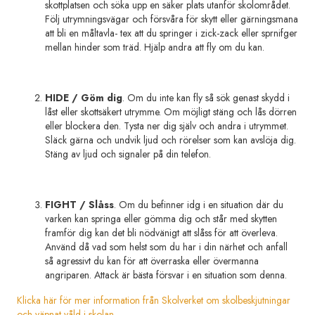
skottplatsen och söka upp en säker plats utanför skolområdet.
Följ utrymningsvägar och försvåra för skytt eller gärningsmana
att bli en måltavla- tex att du springer i zick-zack eller sprnifger
mellan hinder som träd. Hjälp andra att fly om du kan.
HIDE / Göm dig
. Om du inte kan fly så sök genast skydd i
låst eller skottsäkert utrymme. Om möjligt stäng och lås dörren
eller blockera den. Tysta ner dig själv och andra i utrymmet.
Släck gärna och undvik ljud och rörelser som kan avslöja dig.
Stäng av ljud och signaler på din telefon.
FIGHT / Slåss
. Om du befinner idg i en situation där du
varken kan springa eller gömma dig och står med skytten
framför dig kan det bli nödvänigt att slåss för att överleva.
Använd då vad som helst som du har i din närhet och anfall
så agressivt du kan för att överraska eller övermanna
angriparen. Attack är bästa försvar i en situation som denna.
Klicka här för mer information från Skolverket om skolbeskjutningar
och väpnat våld i skolan.