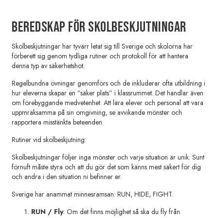
beredskap för SKOLBESKJUTNINGAR
Skolbeskjutningar har tyvärr letat sig till Sverige och skolorna har
förberett sig genom tydliga rutiner och protokoll för att hantera
denna typ av säkerhetshot.
Regelbundna övningar genomförs och de inkluderar ofta utbildning i
hur eleverna skapar en ”säker plats” i klassrummet. Det handlar även
om förebyggande medvetenhet. Att lära elever och personal att vara
uppmräksamma på sin omgivning, se avvikande mönster och
rapportera misstänkta beteenden.
Rutiner vid skolbeskjutning:
Skolbeskjutningar följer inga mönster och varje situation är unik. Sunt
förnuft måste styra och att du gör det som känns mest säkert för dig
och andra i den situation ni befinner er.
Sverige har anammat minnesramsan: RUN, HIDE, FIGHT.
RUN / Fly
: Om det finns möjlighet så ska du fly från