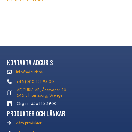
Kontakta Adcuris
info@adcuris.se
info@adcuris.se
+46 (0)10 121 93 30
+46 (0)10 121 93 30
ADCURIS AB, Åsenvägen 10,
546 31 Karlsborg, Sverige
Org nr: 556816-3900
Produkter och Länkar
Våra produkter