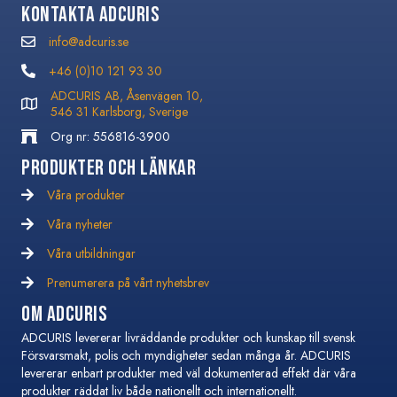
Kontakta Adcuris
info@adcuris.se
info@adcuris.se
+46 (0)10 121 93 30
+46 (0)10 121 93 30
ADCURIS AB, Åsenvägen 10,
546 31 Karlsborg, Sverige
Org nr: 556816-3900
Produkter och Länkar
Våra produkter
Våra nyheter
Våra nyheter
Våra utbildningar
Våra utbildningar
Prenumerera på vårt nyhetsbrev
Prenumerera på vårt nyhetsbrev
Om Adcuris
ADCURIS levererar livräddande produkter och kunskap till svensk
Försvarsmakt, polis och myndigheter sedan många år. ADCURIS
levererar enbart produkter med väl dokumenterad effekt där våra
produkter räddat liv både nationellt och internationellt.