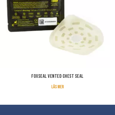
FoxSeal Vented Chest Seal
about FoxSeal Vented Chest Se
Läs mer