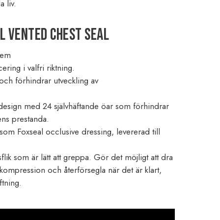
 liv.
l Vented Chest Seal
tem
ing i valfri riktning.
 och förhindrar utveckling av
esign med 24 självhäftande öar som förhindrar
lens prestanda.
m Foxseal occlusive dressing, levererad till
sflik som är lätt att greppa. Gör det möjligt att dra
kompression och återförsegla när det är klart,
ftning.