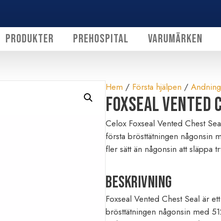
Produkter
Prehospital
Varumärken
Hem
/
Första hjälpen
/
Andning
FoxSeal Vented 
Celox Foxseal Vented Chest Seal
första brösttätningen någonsin me
fler sätt än någonsin att släppa 
Beskrivning
Foxseal Vented Chest Seal är et
brösttätningen någonsin med 512 v