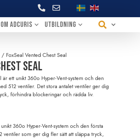
+46706144339
Om ADCURIS
Utbildning
/ FoxSeal Vented Chest Seal
Chest Seal
 är ett unikt 360o Hyper-Vent-system och den
d 512 ventiler. Det stora antalet ventiler ger dig
tryck, förhindra blockeringar och rädda liv.
t unikt 360o Hyper-Vent-system och den första
entiler som ger dig fler sätt att släppa tryck,