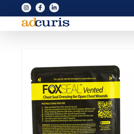
följ adcuris på instagram
följ adcuris på facebook
följ adcuris på linkedin