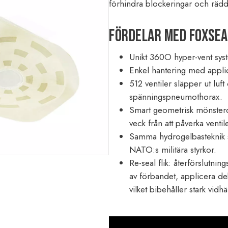
förhindra blockeringar och rädda
Fördelar med FoxSea
Unikt 360O hyper-vent sys
Enkel hantering med applicer
512 ventiler släpper ut luft
spänningspneumothorax.
Smart geometrisk mönsterd
veck från att påverka venti
Samma hydrogelbasteknik so
NATO:s militära styrkor.
Re-seal flik: återförslutning
av förbandet, applicera de
vilket bibehåller stark vidhä