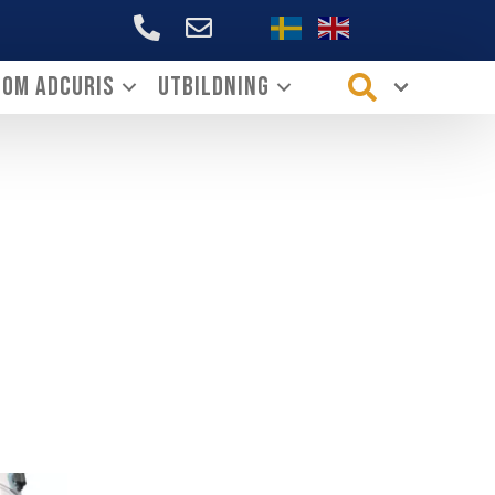
+46706144339
Om ADCURIS
Utbildning