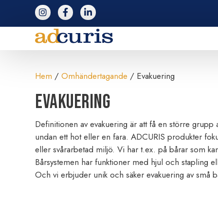
följ adcuris på instagram
följ adcuris på facebook
följ adcuris på linkedin
Hem
/
Omhändertagande
/ Evakuering
Evakuering
Definitionen av evakuering är att få en större grupp
undan ett hot eller en fara. ADCURIS produkter foku
eller svårarbetad miljö. Vi har t.ex. på bårar som ka
Bårsystemen har funktioner med hjul och stapling e
Och vi erbjuder unik och säker evakuering av små ba