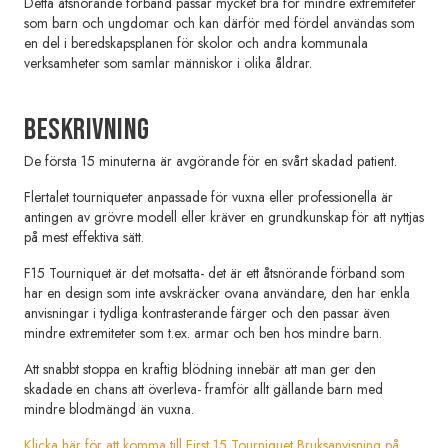
Detta åtsnörande förband passar mycket bra för mindre extremiteter
som barn och ungdomar och kan därför med fördel användas som
en del i beredskapsplanen för skolor och andra kommunala
verksamheter som samlar människor i olika åldrar.
Beskrivning
De första 15 minuterna är avgörande för en svårt skadad patient.
Flertalet tourniqueter anpassade för vuxna eller professionella är
antingen av grövre modell eller kräver en grundkunskap för att nyttjas
på mest effektiva sätt.
F15 Tourniquet är det motsatta- det är ett åtsnörande förband som
har en design som inte avskräcker ovana användare, den har enkla
anvisningar i tydliga kontrasterande färger och den passar även
mindre extremiteter som t.ex. armar och ben hos mindre barn.
Att snabbt stoppa en kraftig blödning innebär att man ger den
skadade en chans att överleva- framför allt gällande barn med
mindre blodmängd än vuxna.
Klicka här för att komma till First 15 Tourniquet Bruksanvisning på