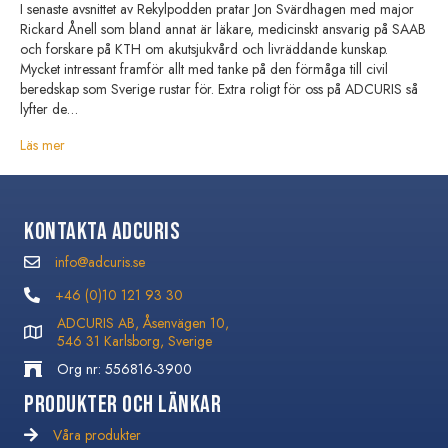
I senaste avsnittet av Rekylpodden pratar Jon Svärdhagen med major
Rickard Ånell som bland annat är läkare, medicinskt ansvarig på SAAB
och forskare på KTH om akutsjukvård och livräddande kunskap.
Mycket intressant framför allt med tanke på den förmåga till civil
beredskap som Sverige rustar för. Extra roligt för oss på ADCURIS så
lyfter de…
Läs mer
Kontakta Adcuris
info@adcuris.se
info@adcuris.se
+46 (0)10 121 93 30
+46 (0)10 121 93 30
ADCURIS AB, Åsenvägen 10,
546 31 Karlsborg, Sverige
Org nr: 556816-3900
Produkter och Länkar
Våra produkter