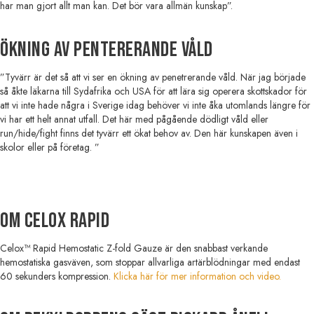
har man gjort allt man kan. Det bör vara allmän kunskap”.
Ökning av pentererande våld
”Tyvärr är det så att vi ser en ökning av penetrerande våld. När jag började
så åkte läkarna till Sydafrika och USA för att lära sig operera skottskador för
att vi inte hade några i Sverige idag behöver vi inte åka utomlands längre för
vi har ett helt annat utfall. Det här med pågående dödligt våld eller
run/hide/fight finns det tyvärr ett ökat behov av. Den här kunskapen även i
skolor eller på företag. ”
Om Celox Rapid
Celox™ Rapid Hemostatic Z-fold Gauze är den snabbast verkande
hemostatiska gasväven, som stoppar allvarliga artärblödningar med endast
60 sekunders kompression.
Klicka här för mer information och video.