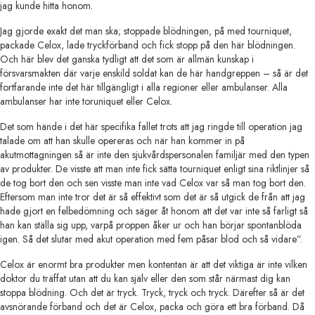
jag kunde hitta honom.
Jag gjorde exakt det man ska; stoppade blödningen, på med tourniquet,
packade Celox, lade tryckförband och fick stopp på den här blödningen.
Och här blev det ganska tydligt att det som är allmän kunskap i
försvarsmakten där varje enskild soldat kan de här handgreppen – så är det
fortfarande inte det här tillgängligt i alla regioner eller ambulanser. Alla
ambulanser har inte toruniquet eller Celox.
Det som hände i det här specifika fallet trots att jag ringde till operation jag
talade om att han skulle opereras och när han kommer in på
akutmottagningen så är inte den sjukvårdspersonalen familjär med den typen
av produkter. De visste att man inte fick sätta tourniquet enligt sina riktlinjer så
de tog bort den och sen visste man inte vad Celox var så man tog bort den.
Eftersom man inte tror det är så effektivt som det är så utgick de från att jag
hade gjort en felbedömning och säger åt honom att det var inte så farligt så
han kan ställa sig upp, varpå proppen åker ur och han börjar spontanblöda
igen. Så det slutar med akut operation med fem påsar blod och så vidare”.
Celox är enormt bra produkter men kontentan är att det viktiga är inte vilken
doktor du träffat utan att du kan själv eller den som står närmast dig kan
stoppa blödning. Och det är tryck. Tryck, tryck och tryck. Därefter så är det
avsnörande förband och det är Celox, packa och göra ett bra förband. Då