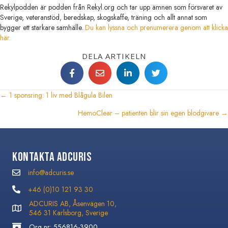
Rekylpodden är podden från Rekyl.org och tar upp ämnen som försvaret av
Sverige, veteranstöd, beredskap, skogskaffe, träning och allt annat som
bygger ett starkare samhälle.
Du kan lyssna och prenumerera genom att klicka
här.
DELA ARTIKELN
← 1 sponsring: 1 liv med Blågula Bilen
Posts
HemoClear – patienten blir sin egen blodgivare →
navigation
Kontakta Adcuris
info@adcuris.se
info@adcuris.se
+46 (0)10 121 93 30
+46 (0)10 121 93 30
ADCURIS AB, Åsenvägen 10,
546 31 Karlsborg, Sverige
Org nr: 556816-3900