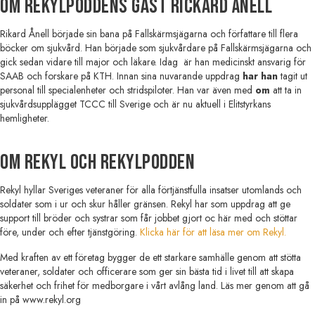
Om Rekylpoddens gäst Rickard Ånell
Rikard Ånell började sin bana på Fallskärmsjägarna och författare till flera
böcker om sjukvård. Han började som sjukvårdare på Fallskärmsjägarna och
gick sedan vidare till major och läkare. Idag är han medicinskt ansvarig för
SAAB och forskare på KTH. Innan sina nuvarande uppdrag
har han
tagit ut
personal till specialenheter och stridspiloter. Han var även med
om
att ta in
sjukvårdsupplägget TCCC till Sverige och är nu aktuell i Elitstyrkans
hemligheter.
Om Rekyl och Rekylpodden
Rekyl hyllar Sveriges veteraner för alla förtjänstfulla insatser utomlands och
soldater som i ur och skur håller gränsen. Rekyl har som uppdrag att ge
support till bröder och systrar som får jobbet gjort oc här med och stöttar
före, under och efter tjänstgöring.
Klicka här för att läsa mer om Rekyl.
Med kraften av ett företag bygger de ett starkare samhälle genom att stötta
veteraner, soldater och officerare som ger sin bästa tid i livet till att skapa
säkerhet och frihet för medborgare i vårt avlång land. Läs mer genom att gå
in på www.rekyl.org