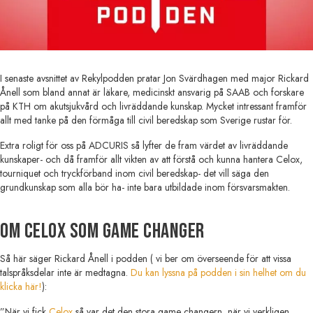
I senaste avsnittet av Rekylpodden pratar Jon Svärdhagen med major Rickard
Ånell som bland annat är läkare, medicinskt ansvarig på SAAB och forskare
på KTH om akutsjukvård och livräddande kunskap. Mycket intressant framför
allt med tanke på den förmåga till civil beredskap som Sverige rustar för.
Extra roligt för oss på ADCURIS så lyfter de fram värdet av livräddande
kunskaper- och då framför allt vikten av att förstå och kunna hantera Celox,
tourniquet och tryckförband inom civil beredskap- det vill säga den
grundkunskap som alla bör ha- inte bara utbildade inom försvarsmakten.
Om Celox som game changer
Så här säger Rickard Ånell i podden ( vi ber om överseende för att vissa
talspråksdelar inte är medtagna.
Du kan lyssna på podden i sin helhet om du
klicka här!
):
”När vi fick
Celox
så var det den stora game changern, när vi verkligen