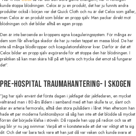
kunde stoppa blödningen. Celox är ju en produkt, det har ju funnits andra
produkter också i början var det Quick Cloth och nu är det Celox som gäller,
men Celox är en produkt som bildar en propp själv. Man packar direkt mot
blödningen och det bildar alltså en egen propp.
Den är inte beroende av kroppens egna koaguleringssystem. För många av
dem som får allvarliga skador de har ju redan tappat en massa blod. De har
inte så många blodkroppar och koagulationsfaktorer kvar. Därför är det att
Celox bildar en propp själv avgörande för att stoppa den här blödningen. I
praktiken så kan man skära hål på ett hjärta och trycka det emot så fungerar
det”.
Pre-hospital traumahantering- i skogen
”Jag har själv använt det första dagen i jaktlaget där jaktledaren, en mycket
vältränad man i 80-års åldern i samband med att han skulle ta ur, slant och
skar av arteria fermoralis, alltså den stora pulsådern i låret. Men eftersom han
hade ett par moderna funktionsbyxor så såg han inte att det blödde så mycket
förrän det började klafsa i stöveln. Då ropade han upp på radion och sa att
jag blir yr nu jag svimmar. Varpå att vi konstaterade att det var viktigt att ta sig
dit. Och det var bara tack vare att han just då var vaken och kunde svara at