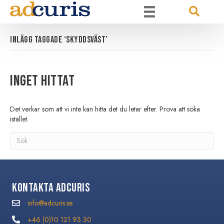
Inlägg taggade ‘SKYDDSVÄST’
Inget hittat
Det verkar som att vi inte kan hitta det du letar efter. Prova att söka
istället.
Kontakta Adcuris
info@adcuris.se
info@adcuris.se
+46 (0)10 121 93 30
+46 (0)10 121 93 30