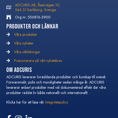
ADCURIS AB, Åsenvägen 10,
546 31 Karlsborg, Sverige
Org nr: 556816-3900
Produkter och Länkar
Våra produkter
Våra nyheter
Våra nyheter
Våra utbildningar
Våra utbildningar
Prenumerera på vårt nyhetsbrev
Prenumerera på vårt nyhetsbrev
Om Adcuris
ADCURIS levererar livräddande produkter och kunskap till svensk
Försvarsmakt, polis och myndigheter sedan många år. ADCURIS
levererar enbart produkter med väl dokumenterad effekt där våra
produkter räddat liv både nationellt och internationellt.
Klicka här för att läsa vår
Integritetspolicy.
Följ oss på Facebook
Följ oss på Instagram
Följ oss på Linkedin