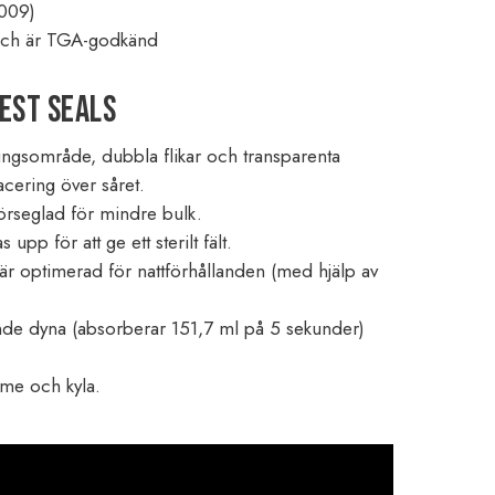
009)
och är TGA-godkänd
est Seals
ningsområde, dubbla flikar och transparenta
acering över såret.
rseglad för mindre bulk.
pp för att ge ett sterilt fält.
r optimerad för nattförhållanden (med hjälp av
nde dyna (absorberar 151,7 ml på 5 sekunder)
me och kyla.