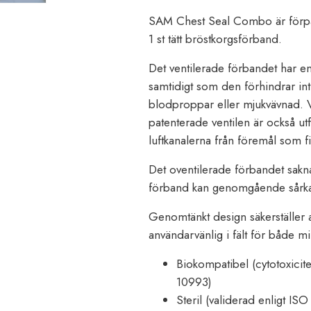
SAM Chest Seal Combo är förpac
1 st tätt bröstkorgsförband.
Det ventilerade förbandet har en 
samtidigt som den förhindrar int
blodproppar eller mjukvävnad. Ve
patenterade ventilen är också utf
luftkanalerna från föremål som f
Det oventilerade förbandet sakna
förband kan genomgående sårkan
Genomtänkt design säkerställer a
användarvänlig i fält för både mil
Biokompatibel (cytotoxicitet
10993)
Steril (validerad enligt I