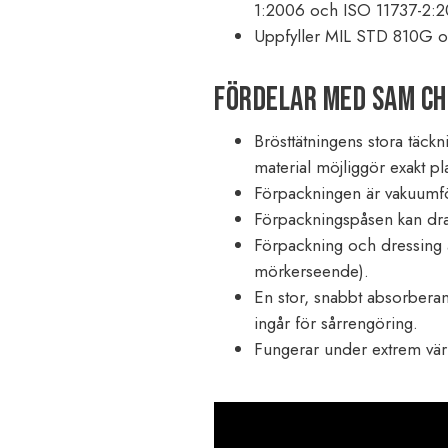
1:2006 och ISO 11737-2:2
Uppfyller MIL STD 810G 
Fördelar med SAM Ch
Brösttätningens stora täck
material möjliggör exakt pl
Förpackningen är vakuumfö
Förpackningspåsen kan dras u
Förpackning och dressing ä
mörkerseende).
En stor, snabbt absorbera
ingår för sårrengöring.
Fungerar under extrem vär