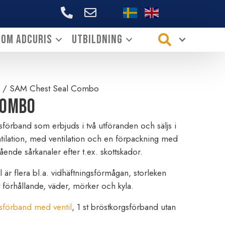
+46706144339
Om ADCURIS
Utbildning
/ SAM Chest Seal Combo
Combo
förband som erbjuds i två utföranden och säljs i
ntilation, med ventilation och en förpackning med
nde sårkanaler efter t.ex. skottskador.
r flera bl.a. vidhäftningsförmågan, storleken
 förhållande, väder, mörker och kyla.
sförband med ventil
, 1 st bröstkorgsförband utan