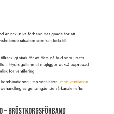
 är ocklusiva förband designade för att
shotande situation som kan leda till
llräckligt stark för att fästa på hud som utsätts
 vatten. Hydrogellimmet möjliggör också upprepad
lisk för ventilering.
a kombinationer; utan ventilation,
med ventilation
 behandling av genomgående sårkanaler efter
O – bröstkorgsförband