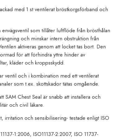
kad med 1 st ventilerat bröstkorgsförband och
envägsventil som tillåter luftflöde från brösthålan
rängning och minskar intern obstruktion från
ntilen aktiveras genom att locket tas bort. Den
ormad för att förhindra yttre hinder av
iltar, kläder och kroppsskydd.
r ventil och i kombination med ett ventilerat
aler som t.ex. skottskador tätas omgående.
tt SAM Chest Seal är snabb att installera och
itär och civil läkare.
, irritation och sensibilisering- testade enligt ISO
SO 11137-1:2006, ISO11137-2:2007, ISO 11737-