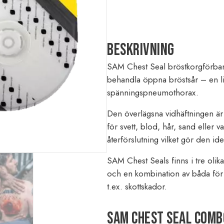
Beskrivning
SAM Chest Seal bröstkorgförband
behandla öppna bröstsår – en liv
spänningspneumothorax.
Den överlägsna vidhäftningen är ti
för svett, blod, hår, sand eller
återförslutning vilket gör den idea
SAM Chest Seals finns i tre olik
och en kombination av båda för
t.ex. skottskador.
SAM Chest Seal COMB