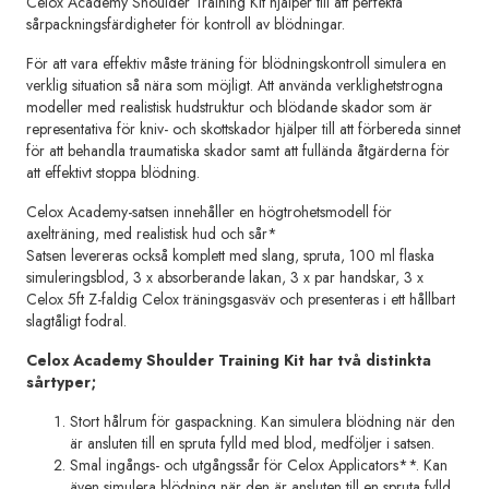
Celox Academy Shoulder Training Kit hjälper till att perfekta
sårpackningsfärdigheter för kontroll av blödningar.
För att vara effektiv måste träning för blödningskontroll simulera en
verklig situation så nära som möjligt. Att använda verklighetstrogna
modeller med realistisk hudstruktur och blödande skador som är
representativa för kniv- och skottskador hjälper till att förbereda sinnet
för att behandla traumatiska skador samt att fullända åtgärderna för
att effektivt stoppa blödning.
Celox Academy-satsen innehåller en högtrohetsmodell för
axelträning, med realistisk hud och sår*
Satsen levereras också komplett med slang, spruta, 100 ml flaska
simuleringsblod, 3 x absorberande lakan, 3 x par handskar, 3 x
Celox 5ft Z-faldig Celox träningsgasväv och presenteras i ett hållbart
slagtåligt fodral.
Celox Academy Shoulder Training Kit har två distinkta
sårtyper;
Stort hålrum för gaspackning. Kan simulera blödning när den
är ansluten till en spruta fylld med blod, medföljer i satsen.
Smal ingångs- och utgångssår för Celox Applicators**. Kan
även simulera blödning när den är ansluten till en spruta fylld