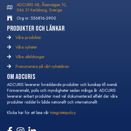
ADCURIS AB, Åsenvägen 10,
546 31 Karlsborg, Sverige
Org nr: 556816-3900
Produkter och Länkar
Våra produkter
Våra nyheter
Våra nyheter
Våra utbildningar
Våra utbildningar
Prenumerera på vårt nyhetsbrev
Prenumerera på vårt nyhetsbrev
Om Adcuris
ADCURIS levererar livräddande produkter och kunskap till svensk
Försvarsmakt, polis och myndigheter sedan många år. ADCURIS
levererar enbart produkter med väl dokumenterad effekt där våra
produkter räddat liv både nationellt och internationellt.
Klicka här för att läsa vår
Integritetspolicy.
Följ oss på Facebook
Följ oss på Instagram
Följ oss på Linkedin