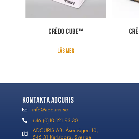
Crēdo Cube™
Crē
Läs mer
Kontakta Adcuris
info@adcuris.se
info@adcuris.se
+46 (0)10 121 93 30
+46 (0)10 121 93 30
ADCURIS AB, Åsenvägen 10,
546 31 Karlsborg, Sverige