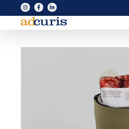
följ adcuris på instagram
följ adcuris på facebook
följ adcuris på linkedin