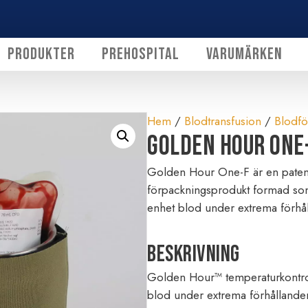
Produkter
Prehospital
Varumärken
Hem
/
Blodtransfusion
/
Blodfö
Golden Hour One
Golden Hour One-F är en paten
förpackningsprodukt formad som e
enhet blod under extrema förhå
Beskrivning
Golden Hour™ temperaturkontrol
blod under extrema förhållanden