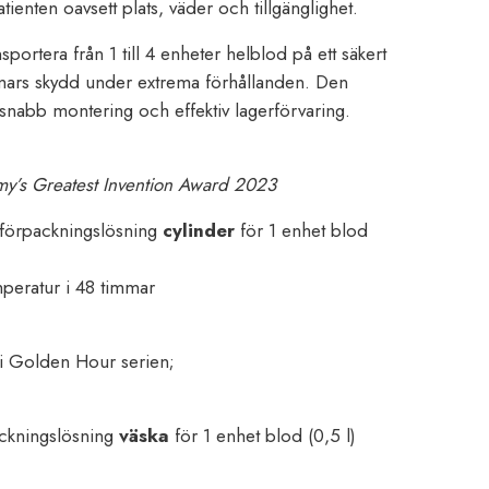
tienten oavsett plats, väder och tillgänglighet.
ortera från 1 till 4 enheter helblod på ett säkert
immars skydd under extrema förhållanden. Den
snabb montering och effektiv lagerförvaring.
y’s Greatest Invention Award 2023
 förpackningslösning
cylinder
för 1 enhet blod
mperatur i 48 timmar
 i Golden Hour serien;
ckningslösning
väska
för 1 enhet blod (0,5 l)