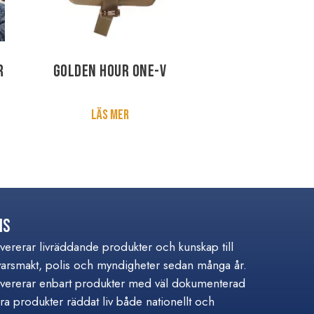
r
Golden Hour One-V
Läs mer
is
ererar livräddande produkter och kunskap till
varsmakt, polis och myndigheter sedan många år.
ererar enbart produkter med väl dokumenterad
åra produkter räddat liv både nationellt och