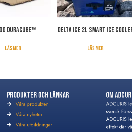
do DURACUBE™
DELTA ICE 2L Smart Ice Coole
Läs mer
Läs mer
Produkter och Länkar
Om Adcur
ADCURIS lev
Våra produkter
svensk Förs
Våra nyheter
Våra nyheter
ADCURIS lev
Våra utbildningar
Våra utbildningar
effekt där v