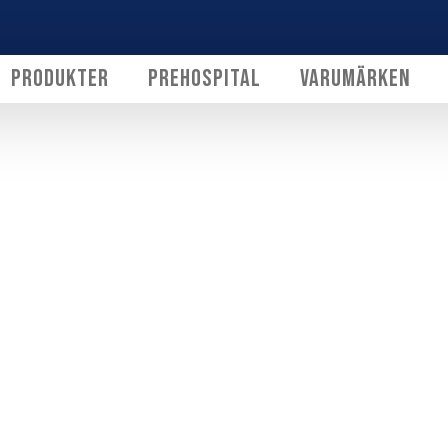
Produkter
Prehospital
Varumärken