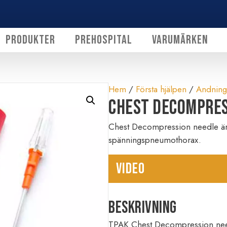
Produkter
Prehospital
Varumärken
Hem
/
Första hjälpen
/
Andning
Chest Decompres
Chest Decompression needle är e
spänningspneumothorax.
VIDEO
Beskrivning
TPAK Chest Decompression needl