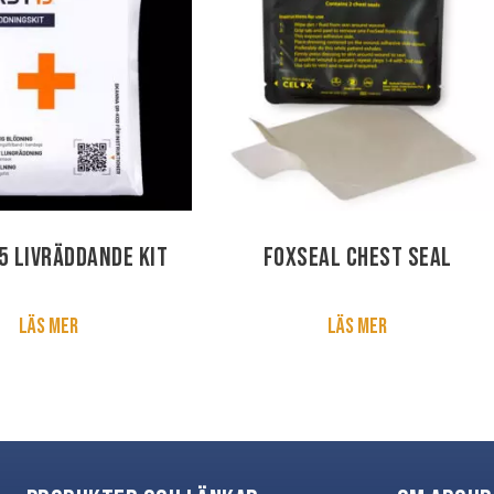
5 Livräddande kit
FoxSeal Chest Seal
Läs mer
Läs mer