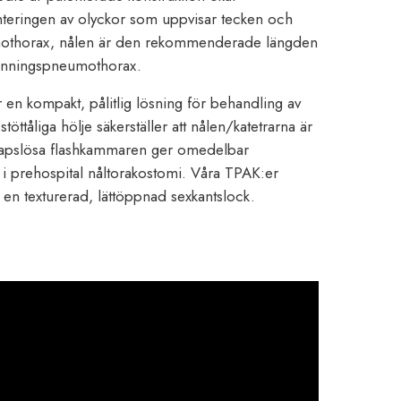
nteringen av olyckor som uppvisar tecken och
othorax, nålen är den rekommenderade längden
pänningspneumothorax.
n kompakt, pålitlig lösning för behandling av
ttåliga hölje säkerställer att nålen/katetrarna är
 kapslösa flashkammaren ger omedelbar
s i prehospital nåltorakostomi. Våra TPAK:er
en texturerad, lättöppnad sexkantslock.