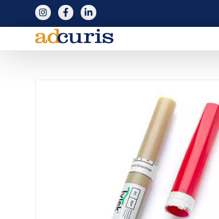
följ adcuris på instagram
följ adcuris på facebook
följ adcuris på linkedin