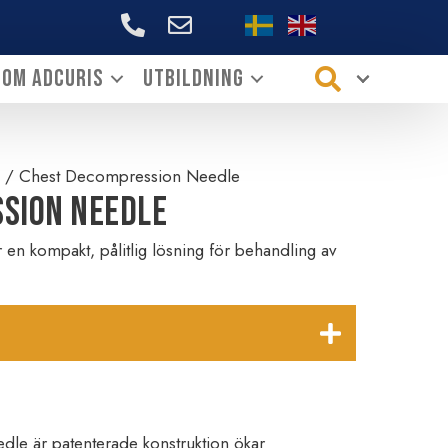
+46706144339
Om ADCURIS
Utbildning
/ Chest Decompression Needle
sion Needle
n kompakt, pålitlig lösning för behandling av
e är patenterade konstruktion ökar