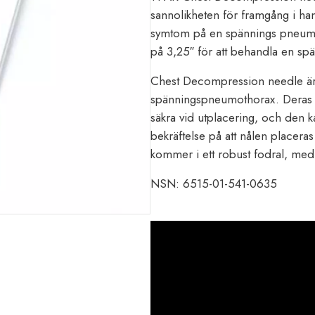
sannolikheten för framgång i ha
symtom på en spännings pneum
på 3,25″ för att behandla en s
Chest Decompression needle är e
spänningspneumothorax. Deras stö
säkra vid utplacering, och den
bekräftelse på att nålen placera
kommer i ett robust fodral, med 
NSN: 6515-01-541-0635