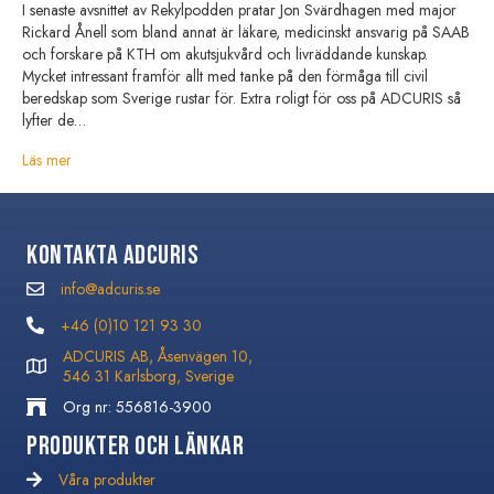
I senaste avsnittet av Rekylpodden pratar Jon Svärdhagen med major
Rickard Ånell som bland annat är läkare, medicinskt ansvarig på SAAB
och forskare på KTH om akutsjukvård och livräddande kunskap.
Mycket intressant framför allt med tanke på den förmåga till civil
beredskap som Sverige rustar för. Extra roligt för oss på ADCURIS så
lyfter de…
Läs mer
Kontakta Adcuris
info@adcuris.se
info@adcuris.se
+46 (0)10 121 93 30
+46 (0)10 121 93 30
ADCURIS AB, Åsenvägen 10,
546 31 Karlsborg, Sverige
Org nr: 556816-3900
Produkter och Länkar
Våra produkter