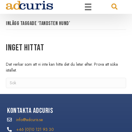
Inlägg taggade ‘TANDSTEN HUND’
Inget hittat
Det verkar som att vi inte kan hitta det du letar efter. Prova att söka
istället.
Kontakta Adcuris
info@adcuris.se
info@adcuris.se
+46 (0)10 121 93 30
+46 (0)10 121 93 30