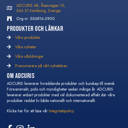
ADCURIS AB, Åsenvägen 10,
546 31 Karlsborg, Sverige
Org nr: 556816-3900
Produkter och Länkar
Våra produkter
Våra nyheter
Våra nyheter
Våra utbildningar
Våra utbildningar
Prenumerera på vårt nyhetsbrev
Prenumerera på vårt nyhetsbrev
Om Adcuris
ADCURIS levererar livräddande produkter och kunskap till svensk
Försvarsmakt, polis och myndigheter sedan många år. ADCURIS
levererar enbart produkter med väl dokumenterad effekt där våra
produkter räddat liv både nationellt och internationellt.
Klicka här för att läsa vår
Integritetspolicy.
Följ oss på Facebook
Följ oss på Instagram
Följ oss på Linkedin