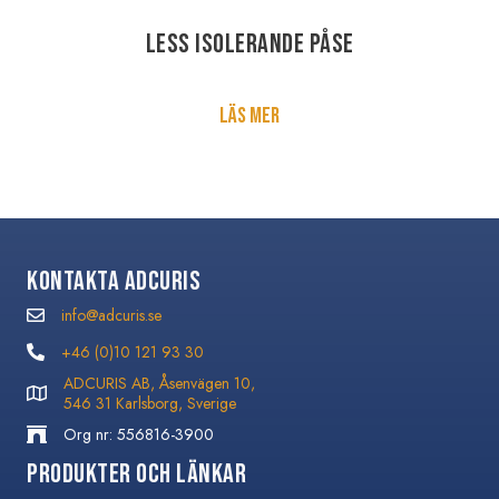
LESS isolerande påse
Läs mer
Kontakta Adcuris
info@adcuris.se
info@adcuris.se
+46 (0)10 121 93 30
+46 (0)10 121 93 30
ADCURIS AB, Åsenvägen 10,
546 31 Karlsborg, Sverige
Org nr: 556816-3900
Produkter och Länkar