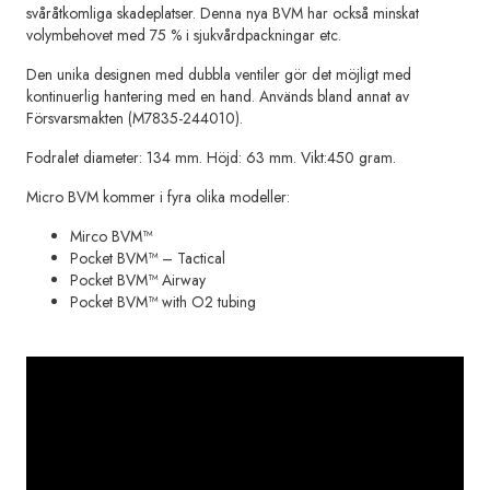
svåråtkomliga skadeplatser. Denna nya BVM har också minskat
volymbehovet med 75 % i sjukvårdpackningar etc.
Den unika designen med dubbla ventiler gör det möjligt med
kontinuerlig hantering med en hand. Används bland annat av
Försvarsmakten (M7835-244010).
Fodralet diameter: 134 mm. Höjd: 63 mm. Vikt:450 gram.
Micro BVM kommer i fyra olika modeller:
Mirco BVM™
Pocket BVM™ – Tactical
Pocket BVM™ Airway
Pocket BVM™ with O2 tubing