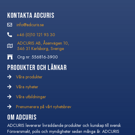
Kontakta Adcuris
info@adcuris.se
info@adcuris.se
+46 (0)10 121 93 30
+46 (0)10 121 93 30
ADCURIS AB, Åsenvägen 10,
546 31 Karlsborg, Sverige
Org nr: 556816-3900
Produkter och Länkar
Våra produkter
Våra nyheter
Våra nyheter
Våra utbildningar
Våra utbildningar
Prenumerera på vårt nyhetsbrev
Prenumerera på vårt nyhetsbrev
Om Adcuris
ADCURIS levererar livräddande produkter och kunskap till svensk
Försvarsmakt, polis och myndigheter sedan många år. ADCURIS