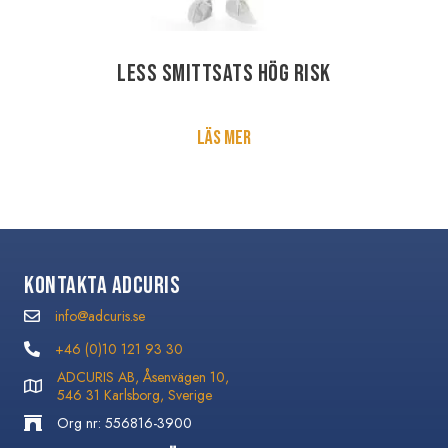
LESS Smittsats Hög Risk
Läs mer
Kontakta Adcuris
info@adcuris.se
info@adcuris.se
+46 (0)10 121 93 30
+46 (0)10 121 93 30
ADCURIS AB, Åsenvägen 10,
546 31 Karlsborg, Sverige
Org nr: 556816-3900