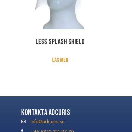
LESS Splash Shield
Läs mer
Kontakta Adcuris
info@adcuris.se
info@adcuris.se
+46 (0)10 121 93 30