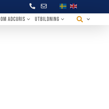
+46706144339
Om ADCURIS
Utbildning