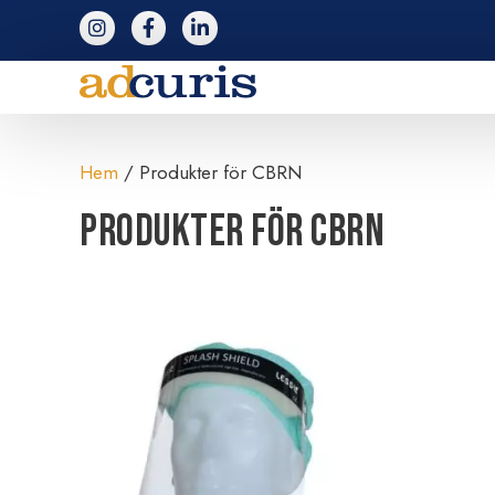
följ adcuris på instagram
följ adcuris på facebook
följ adcuris på linkedin
Hem
/ Produkter för CBRN
Produkter för CBRN