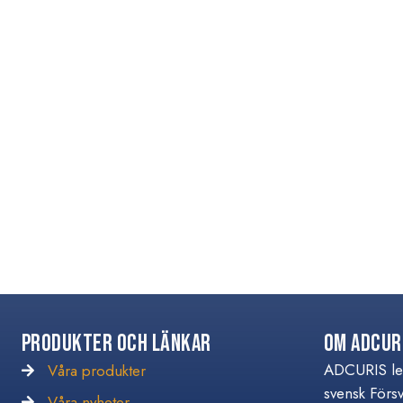
Produkter och Länkar
Om Adcur
ADCURIS lev
Våra produkter
svensk Förs
Våra nyheter