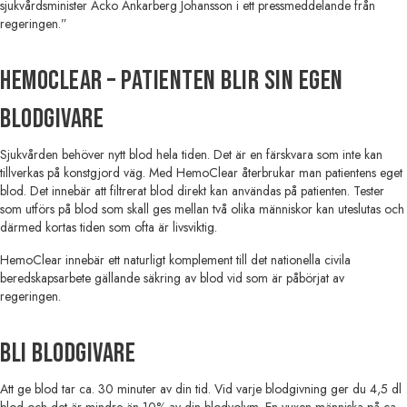
sjukvårdsminister Acko Ankarberg Johansson i ett pressmeddelande från
regeringen.”
HemoClear – patienten blir sin egen
blodgivare
Sjukvården behöver nytt blod hela tiden. Det är en färskvara som inte kan
tillverkas på konstgjord väg. Med HemoClear återbrukar man patientens eget
blod. Det innebär att filtrerat blod direkt kan användas på patienten. Tester
som utförs på blod som skall ges mellan två olika människor kan uteslutas och
därmed kortas tiden som ofta är livsviktig.
HemoClear innebär ett naturligt komplement till det nationella civila
beredskapsarbete gällande säkring av blod vid som är påbörjat av
regeringen.
Bli blodgivare
Att ge blod tar ca. 30 minuter av din tid. Vid varje blodgivning ger du 4,5 dl
blod och det är mindre än 10% av din blodvolym. En vuxen människa på ca.