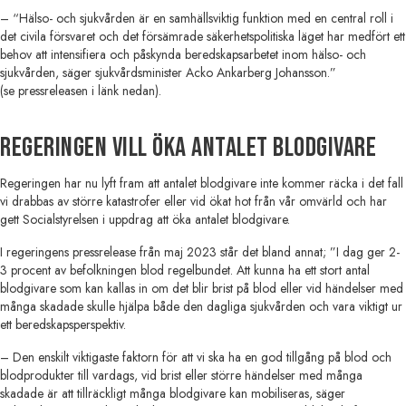
– “Hälso- och sjukvården är en samhällsviktig funktion med en central roll i
det civila försvaret och det försämrade säkerhetspolitiska läget har medfört ett
behov att intensifiera och påskynda beredskapsarbetet inom hälso- och
sjukvården, säger sjukvårdsminister Acko Ankarberg Johansson.”
(se pressreleasen i länk nedan).
Regeringen vill öka antalet blodgivare
Regeringen har nu lyft fram att antalet blodgivare inte kommer räcka i det fall
vi drabbas av större katastrofer eller vid ökat hot från vår omvärld och har
gett Socialstyrelsen i uppdrag att öka antalet blodgivare.
I regeringens pressrelease från maj 2023 står det bland annat; ”I dag ger 2-
3 procent av befolkningen blod regelbundet. Att kunna ha ett stort antal
blodgivare som kan kallas in om det blir brist på blod eller vid händelser med
många skadade skulle hjälpa både den dagliga sjukvården och vara viktigt ur
ett beredskapsperspektiv.
– Den enskilt viktigaste faktorn för att vi ska ha en god tillgång på blod och
blodprodukter till vardags, vid brist eller större händelser med många
skadade är att tillräckligt många blodgivare kan mobiliseras, säger