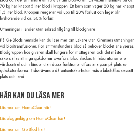
70 kg har knappt 5 liter blod i kroppen. Ett barn som väger 20 kg har knappt
1,5 liter blod. Kroppen reagerar vid upp till 20% förlust och läget blir
livshotande vid ca. 30% förlust.
Utmaningar i länder utan säkrad tillgång till blodgivare
På Ge Blods hemsida kan du läsa mer om Läkare utan Gränsers utmaningar
vid blodtransfusioner. För att transfundera blod så behöver blodet analyseras.
Blodgruppen hos givaren skall fungera för mottagaren och det måste
säkerställas att inga sjukdomar överförs. Blod skickas till laboratorier eller
vårdcentral och i länder utan dessa funktioner utförs analysen på plats av
sjuksköterskorna. Tidskrävande då patientsäkerheten måste bibehållas oavsett
plats och land.
Här kan du läsa mer
Läs mer om HemoClear här!
Läs blogginlägg om HemoClear här!
Läs mer om Ge Blod här!